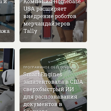
а и
Компания Homebase
USA расширяет
внедрение роботов
мерчандайзеров
гажа
Tally
ПРОГРАММНОЕ ОБЕСПЕЧЕНИЕ
Smart Engines
запатентовала в США
сверхбыстрый ИИ
для распознавания
документов в