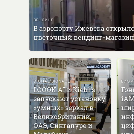
ВЕНДИНГ
В аэропорту Ижевска открыл
цветочный вендинг-магазин
DIGITAL SIGNAGE
БИОМ
LOOOK.AI и Kiehl's
Гон
запускают установку
iAM
«умных» зеркал в
ши
Великобритании,
инф
ОАЭ, Сингапуре и
циф