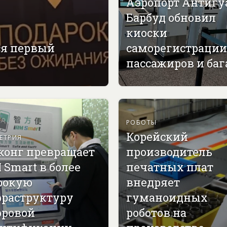
Аэропорт Антигу
Барбуд обновил
киоски
ся первый
саморегистрации
пассажиров и ба
РОБОТЫ
Корейский
ЕТРИЯ
конг превращает
производитель
 Smart в более
печатных плат
рокую
внедряет
раструктуру
гуманоидных
ровой
роботов на