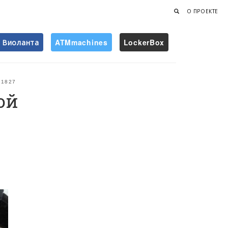
О ПРОЕКТЕ
Виоланта
ATMmachines
LockerBox
Найти
1827
ой