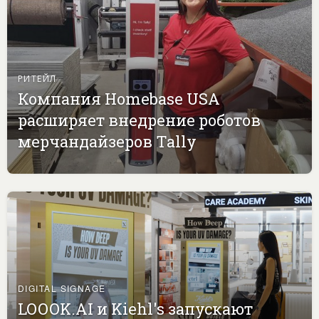
РИТЕЙЛ
Компания Homebase USA
расширяет внедрение роботов
мерчандайзеров Tally
DIGITAL SIGNAGE
LOOOK.AI и Kiehl's запускают