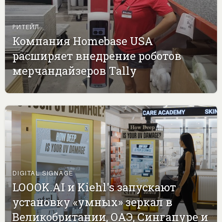
РИТЕЙЛ
Компания Homebase USA
расширяет внедрение роботов
мерчандайзеров Tally
DIGITAL SIGNAGE
LOOOK.AI и Kiehl's запускают
установку «умных» зеркал в
Великобритании, ОАЭ, Сингапуре и