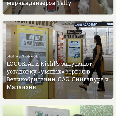
мерчандайзеров Tally
DIGITAL SIGNAGE
LOOOK.AI и Kiehl's запускают
установку «умных» зеркал в
Великобритании, ОАЭ, Сингапуре и
Малайзии