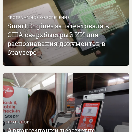
ПРОГРАММНОЕ ОБЕСПЕЧЕНИЕ
Smart Engines запатентовала в
США сверхбыстрый ИИ для
распознавания документов в
браузере
ТРАНСПОРТ
Авиакомпании незаметно