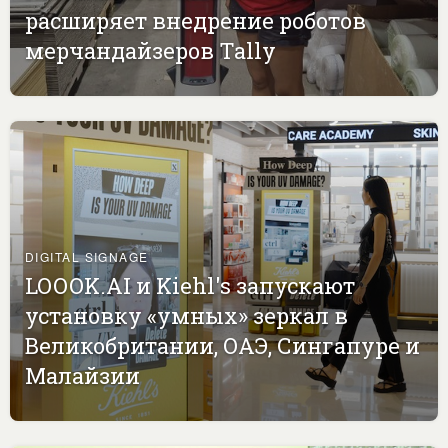
расширяет внедрение роботов
мерчандайзеров Tally
DIGITAL SIGNAGE
LOOOK.AI и Kiehl's запускают
установку «умных» зеркал в
Великобритании, ОАЭ, Сингапуре и
Малайзии