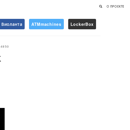
О ПРОЕКТЕ
Виоланта
ATMmachines
LockerBox
Найти
4850
х