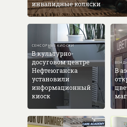
инвалидные коляски
СЕНСОРНЫЕ КИОСКИ
В культурно-
досуговом центре
ВЕНД
Нефтеюганска
В а
установили
отк
информационный
цве
киоск
маг