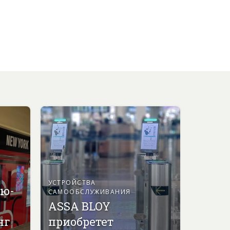
УСТРОЙСТВА
ью-
САМООБСЛУЖИВАНИЯ
ASSA BLOY
нг
приобретет