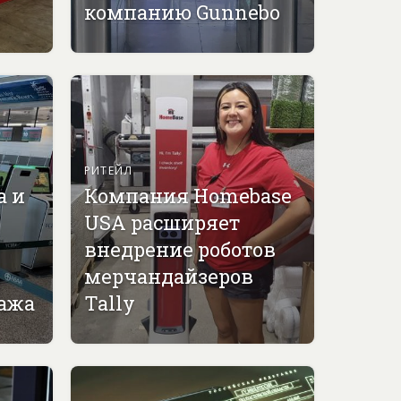
компанию Gunnebo
РИТЕЙЛ
а и
Компания Homebase
USA расширяет
внедрение роботов
мерчандайзеров
гажа
Tally