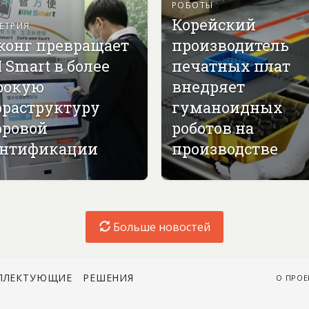
РОБОТЫ
Корейский
ЕТРИЯ
конг превращает
производитель
 Smart в более
печатных плат
рокую
внедряет
раструктуру
гуманоидных
ровой
роботов на
нтификации
производстве
Больше новостей
ПЛЕКТУЮЩИЕ
РЕШЕНИЯ
О ПРОЕ