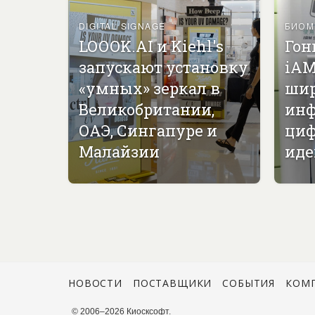
DIGITAL SIGNAGE
БИОМ
LOOOK.AI и Kiehl's
Гон
запускают установку
iAM
«умных» зеркал в
ши
Великобритании,
инф
ОАЭ, Сингапуре и
циф
Малайзии
иде
НОВОСТИ
ПОСТАВЩИКИ
СОБЫТИЯ
КОМ
© 2006–2026 Киосксофт.