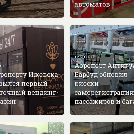
автоматов
ТРАНСПОРТ
Аэропорт Антигу
ИНГ
эропорту Ижевска
Барбуд обновил
рылся первый
киоски
точный вендинг-
саморегистрации
азин
пассажиров и ба