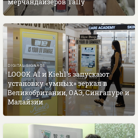
мерчандайзеров Tally
DIGITAL SIGNAGE
LOOOK.AI и Kiehl's запускают
установку «умных» зеркал в
Великобритании, ОАЭ, Сингапуре и
Малайзии