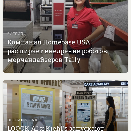
РИТЕЙЛ
Компания Homebase USA
расширяет внедрение роботов
мерчандайзеров Tally
DIGITAL SIGNAGE
LOOOK.AI и Kiehl's запускают