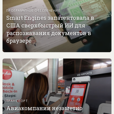
ПРОГРАММНОЕ ОБЕСПЕЧЕНИЕ
Smart Engines запатентовала в
США сверхбыстрый ИИ для
распознавания документов в
браузере
ТРАНСПОРТ
Авиакомпании незаметно