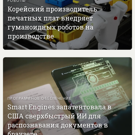
РОБОТЫ
Корейский производитель
печатных плат внедряет
гуманоидных роботов на
производстве
ПРОГРАММНОЕ ОБЕСПЕЧЕНИЕ
Smart Engines запатентовала в
США сверхбыстрый ИИ для
распознавания документов в
браузере