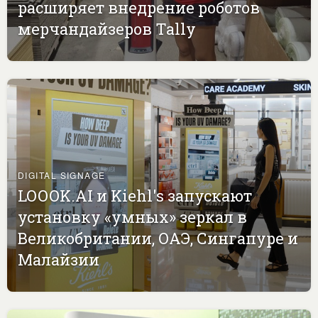
расширяет внедрение роботов
мерчандайзеров Tally
DIGITAL SIGNAGE
LOOOK.AI и Kiehl's запускают
установку «умных» зеркал в
Великобритании, ОАЭ, Сингапуре и
Малайзии