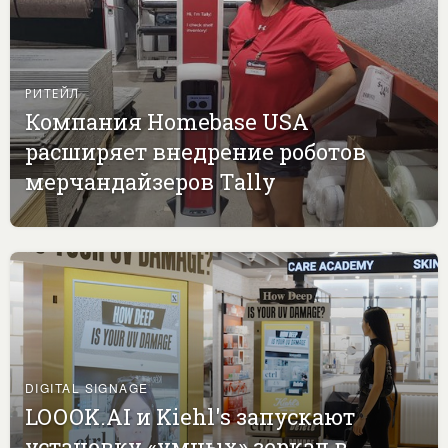
РИТЕЙЛ
Компания Homebase USA
расширяет внедрение роботов
мерчандайзеров Tally
DIGITAL SIGNAGE
LOOOK.AI и Kiehl's запускают
установку «умных» зеркал в