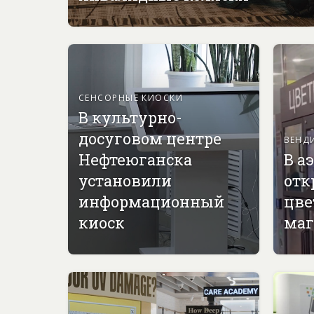
СЕНСОРНЫЕ КИОСКИ
В культурно-
досуговом центре
ВЕНД
Нефтеюганска
В а
установили
отк
информационный
цве
киоск
маг