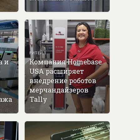
РИТЕЙЛ
а и
Компания Homebase
USA расширяет
внедрение роботов
мерчандайзеров
гажа
Tally