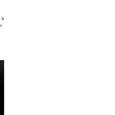
о
 в
ы.