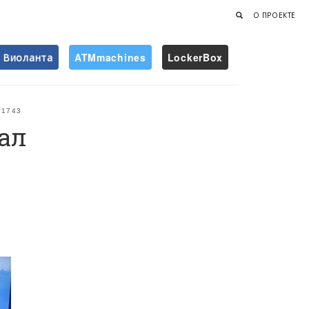
О ПРОЕКТЕ
Виоланта
ATMmachines
LockerBox
Найти
1743
ал