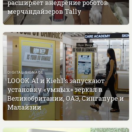
расширяет внедрение роботов
мерчандайзеров Tally
DIGITAL SIGNAGE
LOOOK.AI и Kiehl's запускают
установку «умных» зеркал в
Великобритании, ОАЭ, Сингапуре и
Малайзии