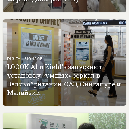
DIGITAL SIGNAGE
LOOOK.AI и Kiehl's запускают
установку «умных» зеркал в
Великобритании, ОАЭ, Сингапуре и
Малайзии