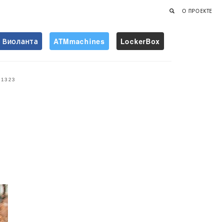
О ПРОЕКТЕ
Виоланта
ATMmachines
LockerBox
Найти
1323