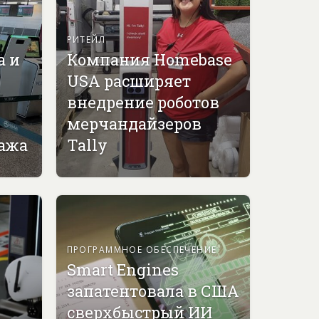
РИТЕЙЛ
а и
Компания Homebase
USA расширяет
внедрение роботов
мерчандайзеров
гажа
Tally
ПРОГРАММНОЕ ОБЕСПЕЧЕНИЕ
Smart Engines
запатентовала в США
сверхбыстрый ИИ