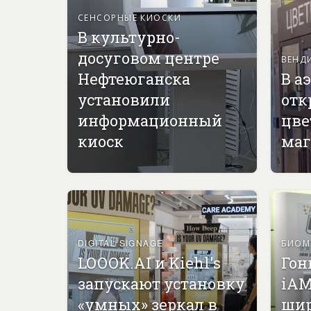
СЕНСОРНЫЕ КИОСКИ
В культурно-
досуговом центре
ВЕНД
Нефтеюганска
В а
установили
отк
информационный
цве
киоск
маг
DIGITAL SIGNAGE
БИОМ
LOOOK.AI и Kiehl's
Гон
запускают установку
iAM
«умных» зеркал в
ши