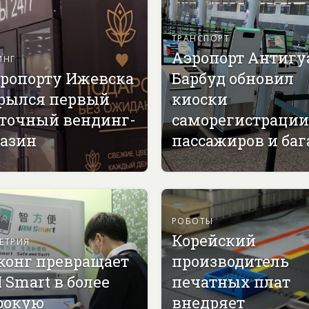
ТРАНСПОРТ
Аэропорт Антигу
ИНГ
эропорту Ижевска
Барбуд обновил
рылся первый
киоски
точный вендинг-
саморегистрации
азин
пассажиров и ба
РОБОТЫ
Корейский
ЕТРИЯ
конг превращает
производитель
 Smart в более
печатных плат
рокую
внедряет