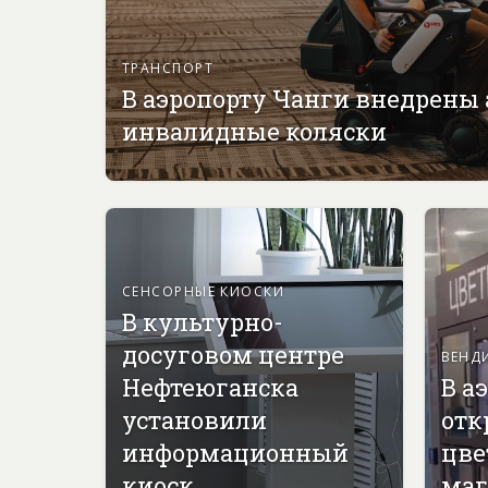
ТРАНСПОРТ
В аэропорту Чанги внедрены
инвалидные коляски
СЕНСОРНЫЕ КИОСКИ
В культурно-
досуговом центре
ВЕНД
Нефтеюганска
В а
установили
отк
информационный
цве
киоск
маг