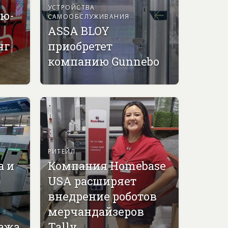
УСТРОЙСТВА
ью-
САМООБСЛУЖИВАНИЯ
ASSA BLOY
нг
приобретет
компанию Gunnebo
РИТЕЙЛ
а и
Компания Homebase
USA расширяет
внедрение роботов
мерчандайзеров
гажа
Tally