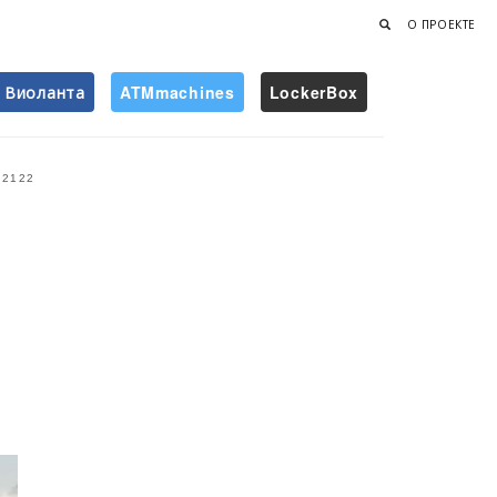
О ПРОЕКТЕ
Виоланта
ATMmachines
LockerBox
Найти
2122