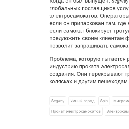
Когда он был выпущен, Segway
глобальных поставщиков услу
электросамокатов. Операторы
если он припаркован там, где
если самокат блокирует троту
предложить своим клиентам ф
позволит запрашивать самока
Проблема, которую пытается 
индустрию проката электроса
создания. Они перекрывают т
колясках и другим пешеходам.
Segway
Умный город
Spin
Микром
Прокат электросамокатов
Электросам