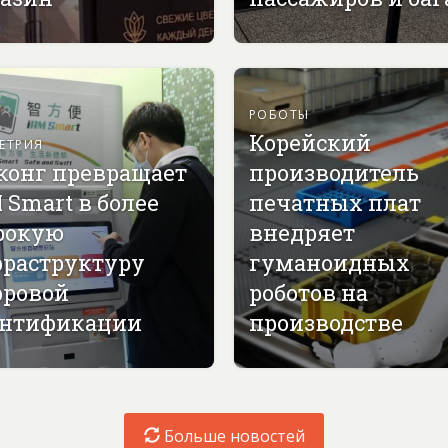
РОБОТЫ
Корейский
ЕТРИЯ
конг превращает
производитель
 Smart в более
печатных плат
рокую
внедряет
раструктуру
гуманоидных
ровой
роботов на
нтификации
производстве
Больше новостей