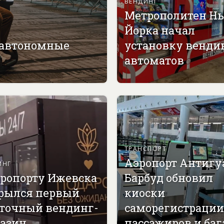
ВЕНДИНГ
Метрополитен Н
Йорка начал
 автономные
установку венди
автоматов
ТРАНСПОРТ
Аэропорт Антигу
ИНГ
эропорту Ижевска
Барбуд обновил
рылся первый
киоски
точный вендинг-
саморегистрации
азин
пассажиров и ба