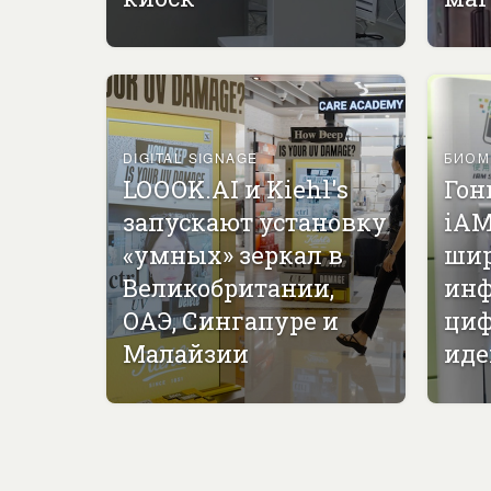
DIGITAL SIGNAGE
БИОМ
LOOOK.AI и Kiehl's
Гон
запускают установку
iAM
«умных» зеркал в
ши
Великобритании,
инф
ОАЭ, Сингапуре и
циф
Малайзии
иде