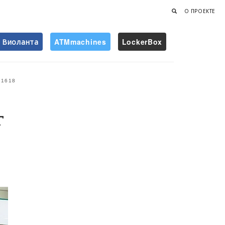
О ПРОЕКТЕ
Виоланта
ATMmachines
LockerBox
Найти
1618
г