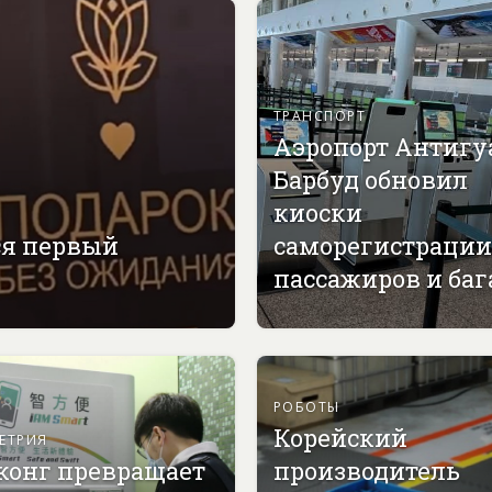
ТРАНСПОРТ
Аэропорт Антигу
Барбуд обновил
киоски
ся первый
саморегистрации
пассажиров и ба
РОБОТЫ
Корейский
ЕТРИЯ
конг превращает
производитель