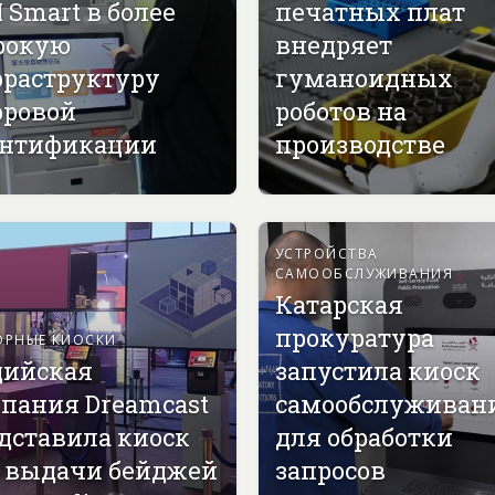
 Smart в более
печатных плат
рокую
внедряет
раструктуру
гуманоидных
ровой
роботов на
нтификации
производстве
УСТРОЙСТВА
САМООБСЛУЖИВАНИЯ
Катарская
прокуратура
ОРНЫЕ КИОСКИ
ийская
запустила киоск
пания Dreamcast
самообслуживан
дставила киоск
для обработки
 выдачи бейджей
запросов