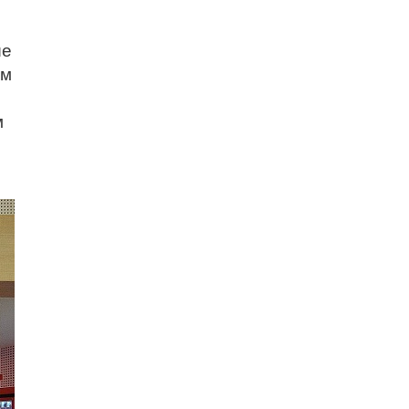
ые
ым
м