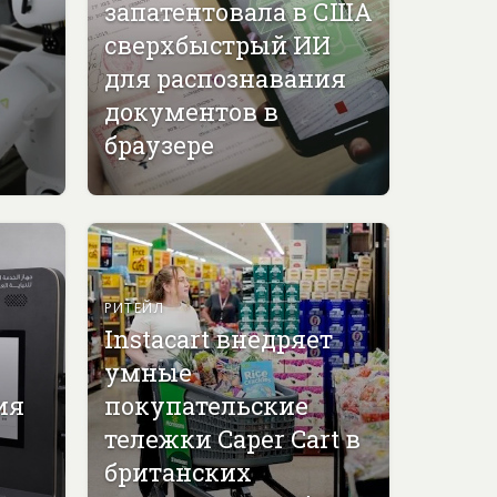
запатентовала в США
сверхбыстрый ИИ
для распознавания
документов в
браузере
РИТЕЙЛ
Instacart внедряет
умные
ия
покупательские
тележки Caper Cart в
британских