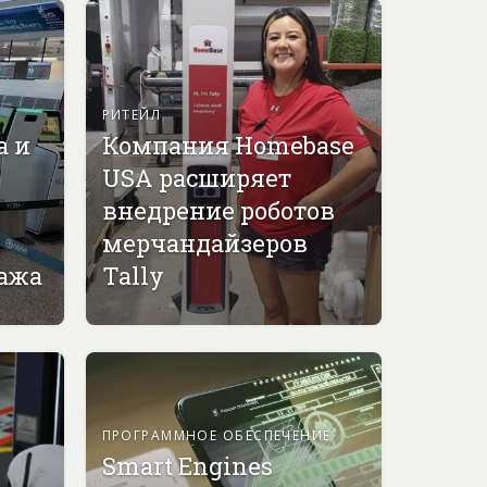
РИТЕЙЛ
а и
Компания Homebase
USA расширяет
внедрение роботов
мерчандайзеров
гажа
Tally
ПРОГРАММНОЕ ОБЕСПЕЧЕНИЕ
Smart Engines