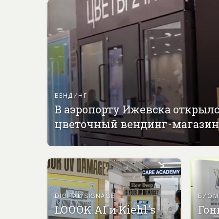
ВЕНДИНГ
В аэропорту Ижевска открыл
цветочный вендинг-магазин
DIGITAL SIGNAGE
БИОМ
LOOOK.AI и Kiehl's
Гон