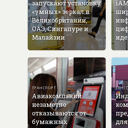
запускают установку
iAM
«умных» зеркал в
ши
Великобритании,
инф
ОАЭ, Сингапуре и
циф
Малайзии
иде
ТРАНСПОРТ
СЕНС
Авиакомпании
Инд
незаметно
ком
отказываются от
пре
бумажных
для