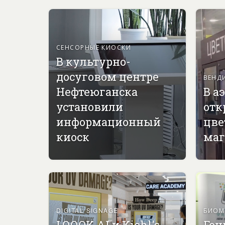
СЕНСОРНЫЕ КИОСКИ
В культурно-
досуговом центре
ВЕНД
Нефтеюганска
В а
установили
отк
информационный
цве
киоск
маг
DIGITAL SIGNAGE
БИОМ
LOOOK.AI и Kiehl's
Гон