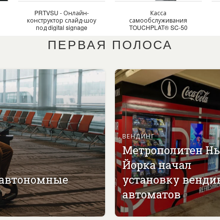
PRTVSU - Онлайн-
Касса
конструктор слайд-шоу
самообслуживания
под digital signage
TOUCHPLAT® SC-50
ПЕРВАЯ ПОЛОСА
ВЕНДИНГ
Метрополитен Н
Йорка начал
 автономные
установку венди
автоматов