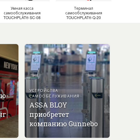
Умная касса
Терминал
самообслуживания
самообслуживания
TOUCHPLAT® SC-08
TOUCHPLAT® Q-20
УСТРОЙСТВА
ью-
САМООБСЛУЖИВАНИЯ
ASSA BLOY
нг
приобретет
компанию Gunnebo