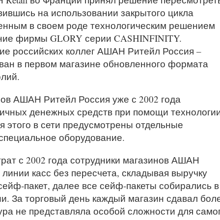
вившись на использовании закрытого цикла
енным в своем роде технологическим решением
ание фирмы GLORY серии CASHINFINITY.
ие российских коллег АШАН Ритейл Россия –
ван в первом магазине обновленного формата
лий.
ов АШАН Ритейл Россия уже с 2002 года
личных денежных средств при помощи технологи
я этого в сети предусмотрены отдельные
специальное оборудование.
трат с 2002 года сотрудники магазинов АШАН
линии касс без пересчета, складывая выручку
сейф-пакет, далее все сейф-пакеты собирались в
и. За торговый день каждый магазин сдавал бол
ура не представляла особой сложности для само