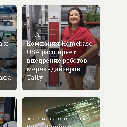
РИТЕЙЛ
а и
Компания Homebase
USA расширяет
внедрение роботов
мерчандайзеров
гажа
Tally
ПРОГРАММНОЕ ОБЕСПЕЧЕНИЕ
Smart Engines