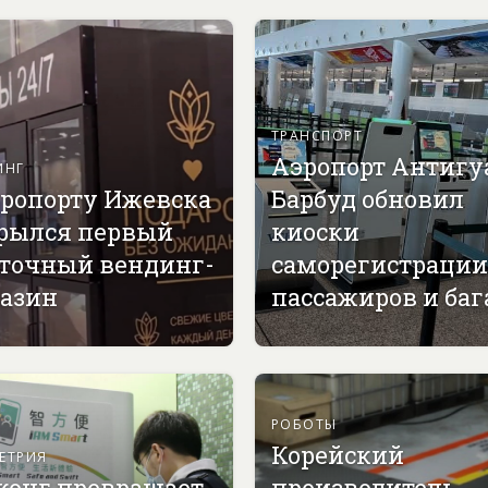
ТРАНСПОРТ
Аэропорт Антигу
ИНГ
эропорту Ижевска
Барбуд обновил
рылся первый
киоски
точный вендинг-
саморегистрации
азин
пассажиров и ба
РОБОТЫ
Корейский
ЕТРИЯ
конг превращает
производитель