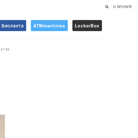
О ПРОЕКТЕ
Виоланта
ATMmachines
LockerBox
Найти
2736