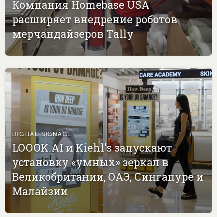
Компания Homebase USA
расширяет внедрение роботов
мерчандайзеров Tally
DIGITAL SIGNAGE
LOOOK.AI и Kiehl's запускают
установку «умных» зеркал в
Великобритании, ОАЭ, Сингапуре и
Малайзии