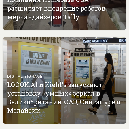
расширяет внедрение роботов
мерчандайзеров Tally
DIGITAL SIGNAGE
LOOOK.AI и Kiehl's запускают
установку «умных» зеркал в
Великобритании, ОАЭ, Сингапуре и
Малайзии