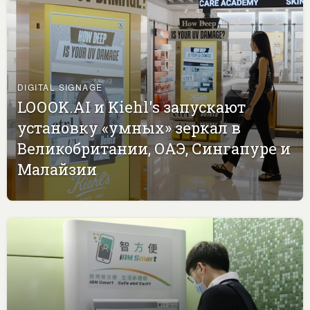
DIGITAL SIGNAGE
LOOOK.AI и Kiehl's запускают
установку «умных» зеркал в
Великобритании, ОАЭ, Сингапуре и
Малайзии