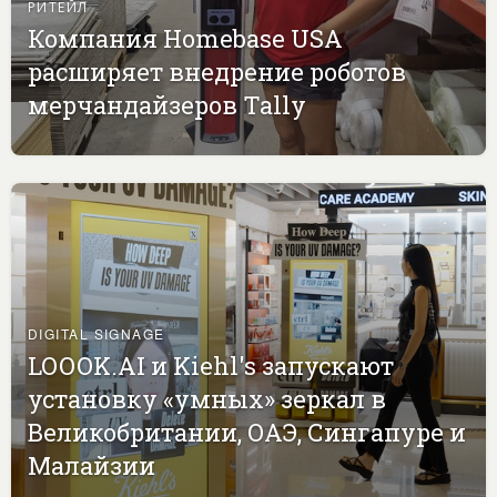
РИТЕЙЛ
Компания Homebase USA
расширяет внедрение роботов
мерчандайзеров Tally
DIGITAL SIGNAGE
LOOOK.AI и Kiehl's запускают
установку «умных» зеркал в
Великобритании, ОАЭ, Сингапуре и
Малайзии