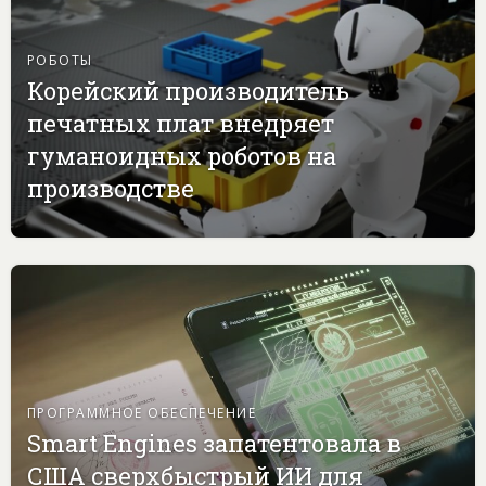
РОБОТЫ
Корейский производитель
печатных плат внедряет
гуманоидных роботов на
производстве
ПРОГРАММНОЕ ОБЕСПЕЧЕНИЕ
Smart Engines запатентовала в
США сверхбыстрый ИИ для