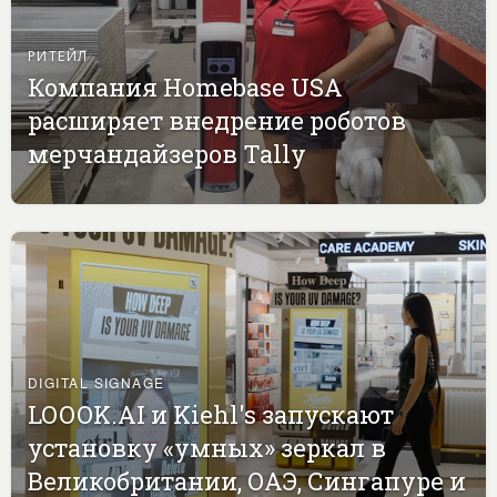
РИТЕЙЛ
Компания Homebase USA
расширяет внедрение роботов
мерчандайзеров Tally
DIGITAL SIGNAGE
LOOOK.AI и Kiehl's запускают
установку «умных» зеркал в
Великобритании, ОАЭ, Сингапуре и