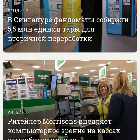
ВЕНДИНГ
В Сингапуре фандоматы собирали
5,5 млн единиц тары для
вторичной переработки
РИТЕЙЛ
Ритейлер Morrisons внедряет
компьютерное зрение на кассах
самообслуживания