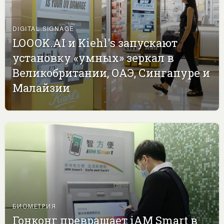
DIGITAL SIGNAGE
LOOOK.AI и Kiehl's запускают
установку «умных» зеркал в
Великобритании, ОАЭ, Сингапуре и
Малайзии
БИОМЕТРИЯ
Гонконг превращает iAM Smart в