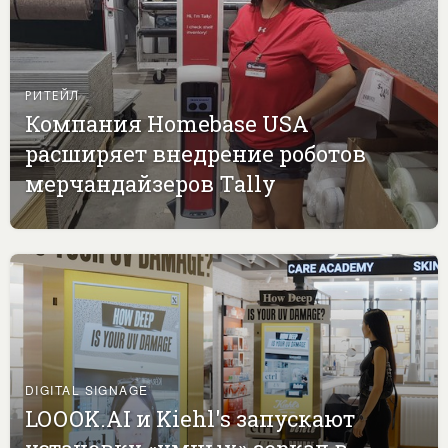
РИТЕЙЛ
Компания Homebase USA
расширяет внедрение роботов
мерчандайзеров Tally
DIGITAL SIGNAGE
LOOOK.AI и Kiehl's запускают