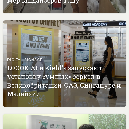
мерчандайзеров Tally
DIGITAL SIGNAGE
LOOOK.AI и Kiehl's запускают
установку «умных» зеркал в
Великобритании, ОАЭ, Сингапуре и
Малайзии