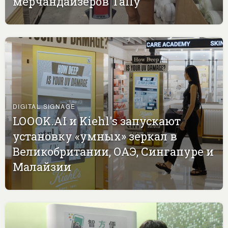
мерчандайзеров Tally
DIGITAL SIGNAGE
LOOOK.AI и Kiehl's запускают
установку «умных» зеркал в
Великобритании, ОАЭ, Сингапуре и
Малайзии