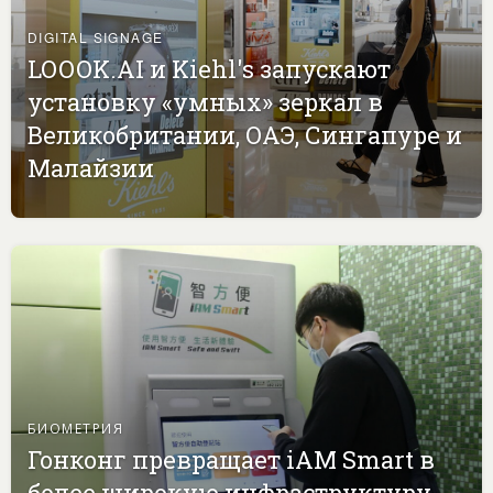
DIGITAL SIGNAGE
LOOOK.AI и Kiehl's запускают
установку «умных» зеркал в
Великобритании, ОАЭ, Сингапуре и
Малайзии
БИОМЕТРИЯ
Гонконг превращает iAM Smart в
более широкую инфраструктуру