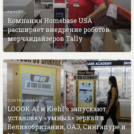
РИТЕЙЛ
Компания Homebase USA
расширяет внедрение роботов
мерчандайзеров Tally
DIGITAL SIGNAGE
LOOOK.AI и Kiehl's запускают
установку «умных» зеркал в
Великобритании, ОАЭ, Сингапуре и