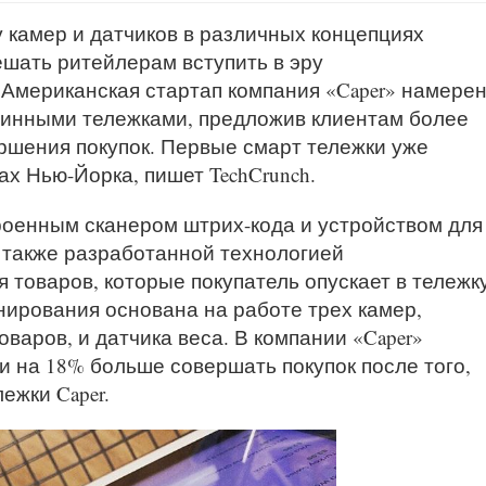
 камер и датчиков в различных концепциях
ешать ритейлерам вступить в эру
 Американская стартап компания «Caper» намере
зинными тележками, предложив клиентам более
ршения покупок. Первые смарт тележки уже
ах Нью-Йорка, пишет TechCrunch.
оенным сканером штрих-кода и устройством для
а также разработанной технологией
 товаров, которые покупатель опускает в тележку
нирования основана на работе трех камер,
аров, и датчика веса. В компании «Caper»
и на 18% больше совершать покупок после того,
ежки Caper.