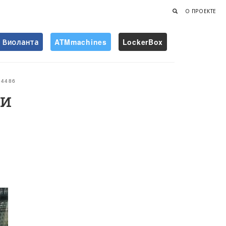
О ПРОЕКТЕ
Виоланта
ATMmachines
LockerBox
Найти
4486
ки