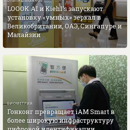
DIGITAL SIGNAGE
LOOOK.AI и Kiehl's запускают
установку «умных» зеркал в
Великобритании, ОАЭ, Сингапуре и
Малайзии
БИОМЕТРИЯ
Гонконг превращает iAM Smart в
более широкую инфраструктуру
цифровой идентификации