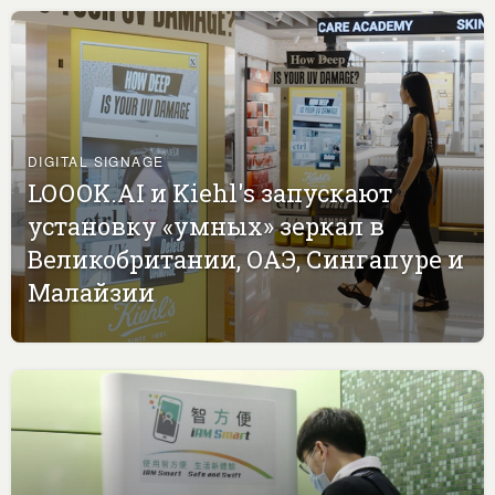
DIGITAL SIGNAGE
LOOOK.AI и Kiehl's запускают
установку «умных» зеркал в
Великобритании, ОАЭ, Сингапуре и
Малайзии