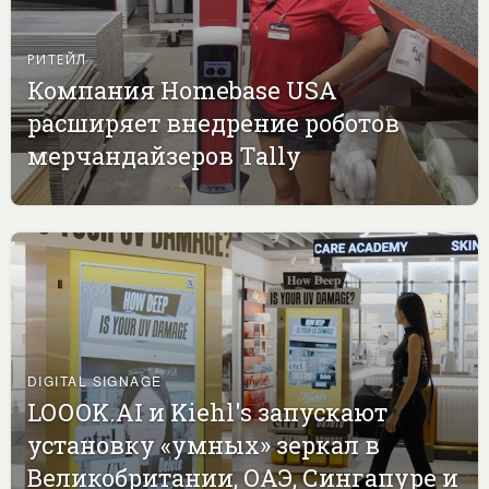
РИТЕЙЛ
Компания Homebase USA
расширяет внедрение роботов
мерчандайзеров Tally
DIGITAL SIGNAGE
LOOOK.AI и Kiehl's запускают
установку «умных» зеркал в
Великобритании, ОАЭ, Сингапуре и