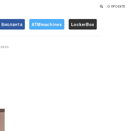
О ПРОЕКТЕ
Виоланта
ATMmachines
LockerBox
Найти
2021