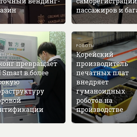
точный вендинг-
саморегистрации
азин
пассажиров и ба
РОБОТЫ
Корейский
ЕТРИЯ
конг превращает
производитель
 Smart в более
печатных плат
рокую
внедряет
раструктуру
гуманоидных
ровой
роботов на
нтификации
производстве