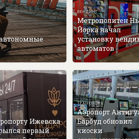
ВЕНДИНГ
Метрополитен Н
Йорка начал
 автономные
установку венди
автоматов
ТРАНСПОРТ
Аэропорт Антигу
ИНГ
эропорту Ижевска
Барбуд обновил
рылся первый
киоски