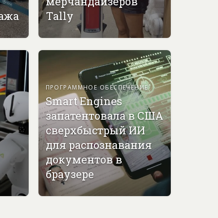
мерчандайзеров
гажа
Tally
ПРОГРАММНОЕ ОБЕСПЕЧЕНИЕ
Smart Engines
запатентовала в США
сверхбыстрый ИИ
для распознавания
документов в
браузере