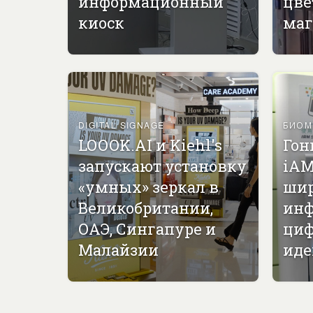
информационный
цве
киоск
маг
DIGITAL SIGNAGE
БИОМ
LOOOK.AI и Kiehl's
Гон
запускают установку
iAM
«умных» зеркал в
ши
Великобритании,
инф
ОАЭ, Сингапуре и
циф
Малайзии
иде