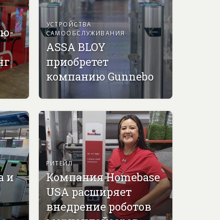
УСТРОЙСТВА
ью-
САМООБСЛУЖИВАНИЯ
ASSA BLOY
нг
приобретет
компанию Gunnebo
РИТЕЙЛ
а и
Компания Homebase
USA расширяет
внедрение роботов