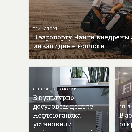
ТРАНСПОРТ
В аэропорту Чанги внедрены
инвалидные коляски
СЕНСОРНЫЕ КИОСКИ
В культурно-
досуговом центре
ВЕНД
Нефтеюганска
В а
установили
отк