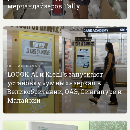
мерчандайзеров Tally
DIGITAL SIGNAGE
LOOOK.AI и Kiehl's запускают
установку «умных» зеркал в
Великобритании, ОАЭ, Сингапуре и
Малайзии