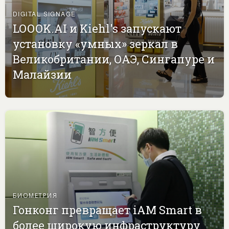
DIGITAL SIGNAGE
LOOOK.AI и Kiehl's запускают
установку «умных» зеркал в
Великобритании, ОАЭ, Сингапуре и
Малайзии
БИОМЕТРИЯ
Гонконг превращает iAM Smart в
более широкую инфраструктуру