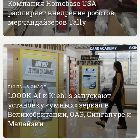
Компания Homebase USA
расширяет внедрение роботов
мерчандайзеров Tally
DIGITAL SIGNAGE
LOOOK.AI и Kiehl's запускают
установку «умных» зеркал в
Великобритании, ОАЭ, Сингапуре и
Малайзии