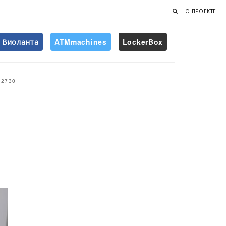
О ПРОЕКТЕ
Виоланта
ATMmachines
LockerBox
Найти
2730