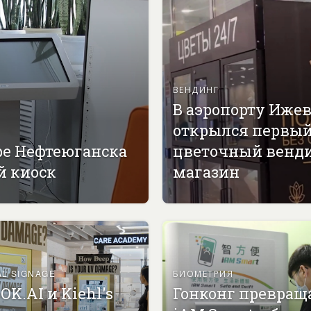
ВЕНДИНГ
В аэропорту Иже
открылся первы
ре Нефтеюганска
цветочный венд
й киоск
магазин
AL SIGNAGE
БИОМЕТРИЯ
OK.AI и Kiehl's
Гонконг превращ