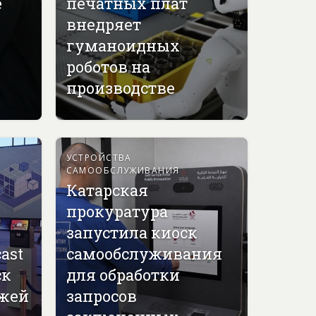
е
печатных плат
внедряет
гуманоидных
роботов на
производстве
УСТРОЙСТВА
САМООБСЛУЖИВАНИЯ
Катарская
прокуратура
запустила киоск
ast
самообслуживания
ск
для обработки
джей
запросов