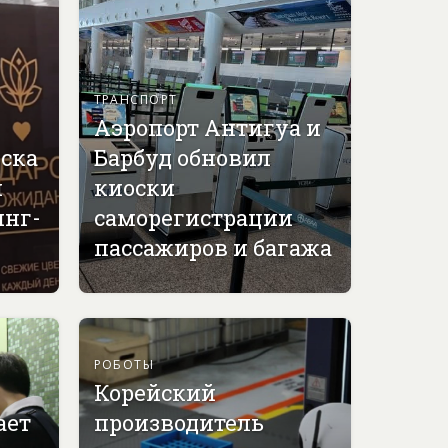
ТРАНСПОРТ
Аэропорт Антигуа и
вска
Барбуд обновил
й
киоски
инг-
саморегистрации
пассажиров и багажа
РОБОТЫ
Корейский
ает
производитель