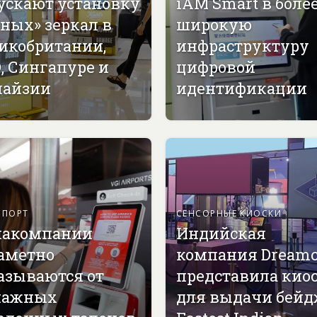
ускают установку
iAM Smart в боле
ных» зеркал в
широкую
икобритании,
инфраструктуру
, Сингапуре и
цифровой
айзии
идентификации
СПОРТ
СЕНСОРНЫЕ КИОСКИ
акомпании
Индийская
аметно
компания Dreamc
азываются от
представила кио
мажных
для выдачи бей