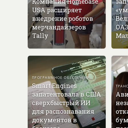
Компания Homebase
зап
USA расширяет
«ум
внедрение роботов
Вел
мерчандайзеров
ОАЭ
Tally
Мал
ПРОГРАММНОЕ ОБЕСПЕЧЕНИЕ
Smart Engines
ТРАН
запатентовала в США
Ави
сверхбыстрый ИИ
нез
для распознавания
отк
документов в
бу