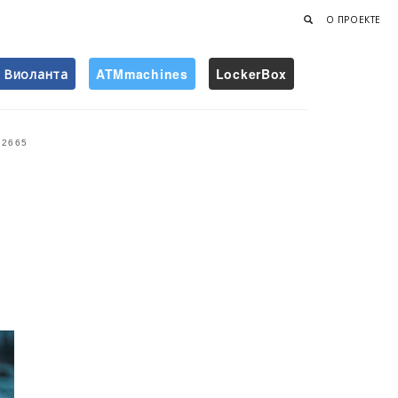
О ПРОЕКТЕ
Виоланта
ATMmachines
LockerBox
Найти
2665