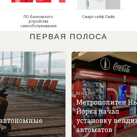
ПО банковского
Смарт-сейф Cadis
устройства
самообслуживания
SFOUR VirtuATM
ПЕРВАЯ ПОЛОСА
ВЕНДИНГ
Метрополитен Н
Йорка начал
 автономные
установку венди
автоматов