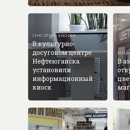
СЕНСОРНЫЕ КИОСКИ
В культурно-
досуговом центре
ВЕНД
Нефтеюганска
В а
установили
отк
информационный
цве
киоск
маг
DIGITAL SIGNAGE
БИОМ