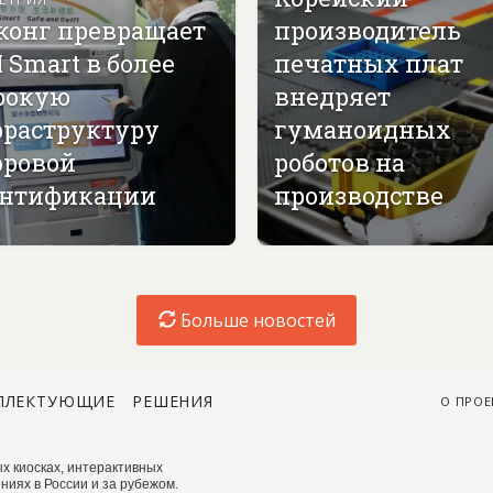
конг превращает
производитель
 Smart в более
печатных плат
рокую
внедряет
раструктуру
гуманоидных
ровой
роботов на
нтификации
производстве
Больше новостей
ПЛЕКТУЮЩИЕ
РЕШЕНИЯ
О ПРОЕ
х киосках, интерактивных
ниях в России и за рубежом.