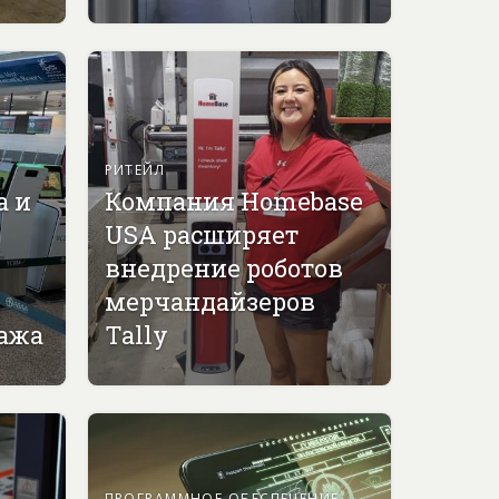
РИТЕЙЛ
а и
Компания Homebase
USA расширяет
внедрение роботов
мерчандайзеров
гажа
Tally
ПРОГРАММНОЕ ОБЕСПЕЧЕНИЕ