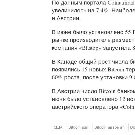
По данным портала Coinatmrada
увеличилось на 7.4%. Наибол
и Австрии.
В июне было установлено 55 B
рынке производитель размести
компания «Bitstop» запустила 8
В Канаде общий рост числа би
появились 15 новых Bitcoin те
60% роста, после установки 9
В Австрии число Bitcoin банко
июня было установлено 12 нов
австрийского оператора «Coint
США
Bitcoin atm
Bitcoin автомат
Bi