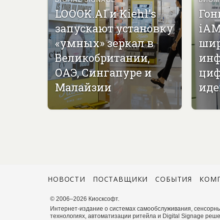
LOOOK.AI и Kiehl's
Гон
запускают установку
iAM
«умных» зеркал в
ши
Великобритании,
инф
ОАЭ, Сингапуре и
циф
Малайзии
иде
НОВОСТИ
ПОСТАВЩИКИ
СОБЫТИЯ
КОМ
© 2006–2026 Киосксофт.
Интернет-издание о системах самообслуживания, сенсорны
технологиях, автоматизации ритейла и Digital Signage реше