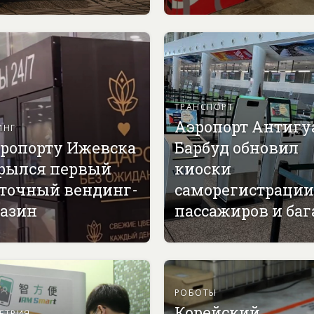
ТРАНСПОРТ
Аэропорт Антигу
ИНГ
эропорту Ижевска
Барбуд обновил
рылся первый
киоски
точный вендинг-
саморегистрации
азин
пассажиров и ба
РОБОТЫ
Корейский
ЕТРИЯ