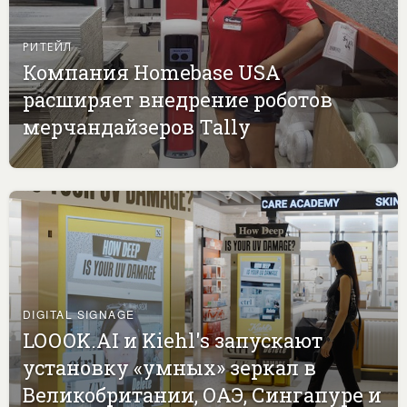
РИТЕЙЛ
Компания Homebase USA
расширяет внедрение роботов
мерчандайзеров Tally
DIGITAL SIGNAGE
LOOOK.AI и Kiehl's запускают
установку «умных» зеркал в
Великобритании, ОАЭ, Сингапуре и