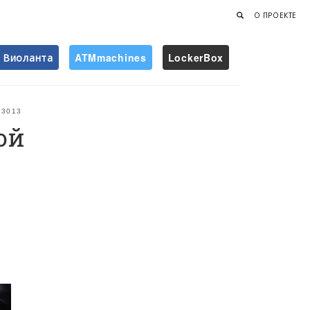
О ПРОЕКТЕ
Виоланта
ATMmachines
LockerBox
Найти
3013
ой