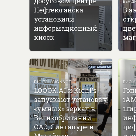
досуговом центре
ВЕНД
Нефтеюганска
В а
установили
отк
информационный
цве
киоск
маг
DIGITAL SIGNAGE
БИОМ
LOOOK.AI и Kiehl's
Гон
запускают установку
iAM
«умных» зеркал в
ши
Великобритании,
инф
ОАЭ, Сингапуре и
циф
Малайзии
иде