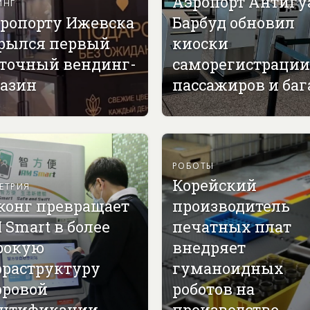
Аэропорт Антигу
ИНГ
эропорту Ижевска
Барбуд обновил
рылся первый
киоски
точный вендинг-
саморегистрации
азин
пассажиров и ба
РОБОТЫ
Корейский
ЕТРИЯ
конг превращает
производитель
 Smart в более
печатных плат
рокую
внедряет
раструктуру
гуманоидных
ровой
роботов на
нтификации
производстве