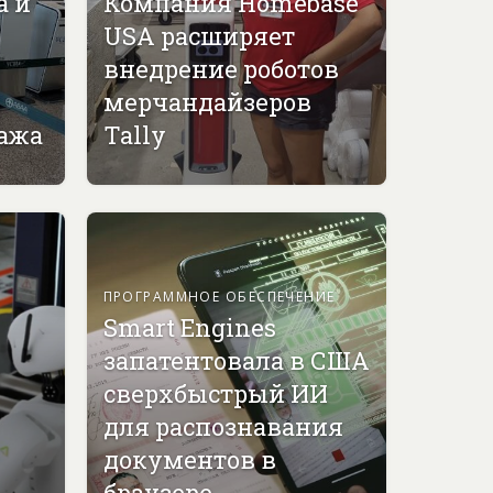
а и
Компания Homebase
USA расширяет
внедрение роботов
мерчандайзеров
гажа
Tally
ПРОГРАММНОЕ ОБЕСПЕЧЕНИЕ
Smart Engines
запатентовала в США
сверхбыстрый ИИ
для распознавания
документов в
браузере