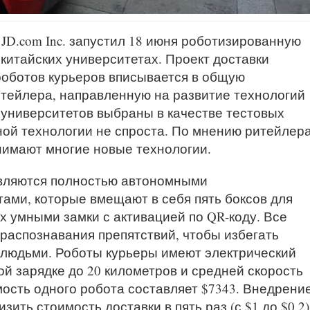
JD.com Inc. запустил 18 июня роботизированную
 китайских университетах. Проект доставки
роботов курьеров вписывается в общую
тейлера, направленную на развитие технологий
 университетов выбраны в качестве тестовых
ой технологии не спроста. По мнению ритейлер
имают многие новые технологии.
вляются полностью автономными
ми, которые вмещают в себя пять боксов для
 умными замки с активацией по QR-коду. Все
аспознавания препятствий, чтобы избегать
 людьми. Роботы курьеры имеют электрический
ой зарядке до 20 километров и средней скорость
мость одного робота составляет $7343. Внедрени
зить стоимость доставки в пять раз (с $1 до $0,2)