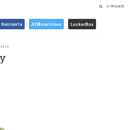
О ПРОЕКТЕ
Виоланта
ATMmachines
LockerBox
Найти
2413
у