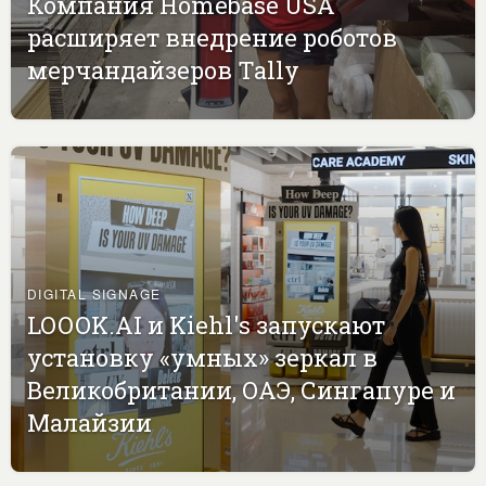
Компания Homebase USA
расширяет внедрение роботов
мерчандайзеров Tally
DIGITAL SIGNAGE
LOOOK.AI и Kiehl's запускают
установку «умных» зеркал в
Великобритании, ОАЭ, Сингапуре и
Малайзии