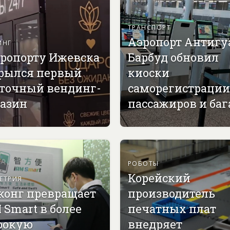
ТРАНСПОРТ
Аэропорт Антигу
ИНГ
эропорту Ижевска
Барбуд обновил
рылся первый
киоски
точный вендинг-
саморегистрации
азин
пассажиров и ба
РОБОТЫ
Корейский
ЕТРИЯ
конг превращает
производитель
 Smart в более
печатных плат
рокую
внедряет