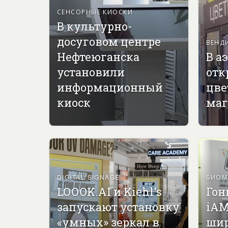
СЕНСОРНЫЕ КИОСКИ
В культурно-
досуговом центре
ВЕНД
Нефтеюганска
В а
установили
отк
информационный
цве
киоск
маг
DIGITAL SIGNAGE
БИОМ
LOOOK.AI и Kiehl's
Гон
запускают установку
iAM
«умных» зеркал в
ши