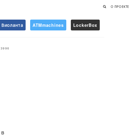
О ПРОЕКТЕ
Виоланта
ATMmachines
LockerBox
Найти
3996
 в