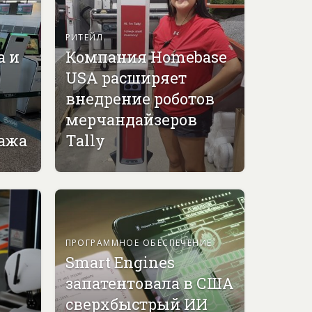
РИТЕЙЛ
а и
Компания Homebase
USA расширяет
внедрение роботов
мерчандайзеров
гажа
Tally
ПРОГРАММНОЕ ОБЕСПЕЧЕНИЕ
Smart Engines
запатентовала в США
сверхбыстрый ИИ