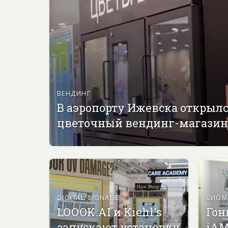
ВЕНДИНГ
В аэропорту Ижевска открыл
цветочный вендинг-магазин
DIGITAL SIGNAGE
БИОМ
LOOOK.AI и Kiehl's
Гон
запускают установку
iAM