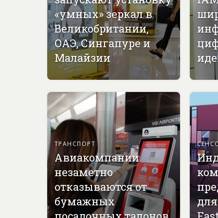
«умных» зеркал в
ши
Великобритании,
инф
ОАЭ, Сингапуре и
циф
Малайзии
иде
ТРАНСПОРТ
СЕНС
Авиакомпании
Инд
незаметно
ком
отказываются от
пре
бумажных
для
посадочных талонов
Fast