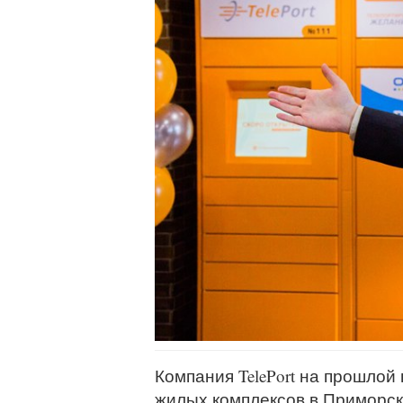
Компания TelePort на прошлой
жилых комплексов в Приморс