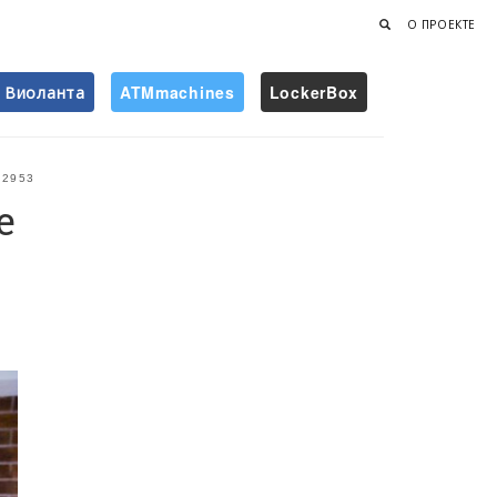
О ПРОЕКТЕ
Виоланта
ATMmachines
LockerBox
Найти
2953
е