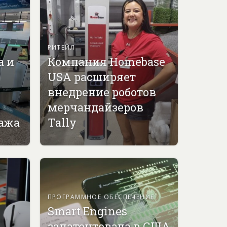
РИТЕЙЛ
а и
Компания Homebase
USA расширяет
внедрение роботов
мерчандайзеров
гажа
Tally
ПРОГРАММНОЕ ОБЕСПЕЧЕНИЕ
Smart Engines
запатентовала в США