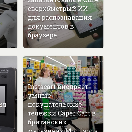
сверхбыстрый ИИ
для распознавания
документов в
браузере
РИТЕЙЛ
Instacart внедряет
умные
ия
покупательские
тележки Caper Cart в
британских
магазинах Morrisons