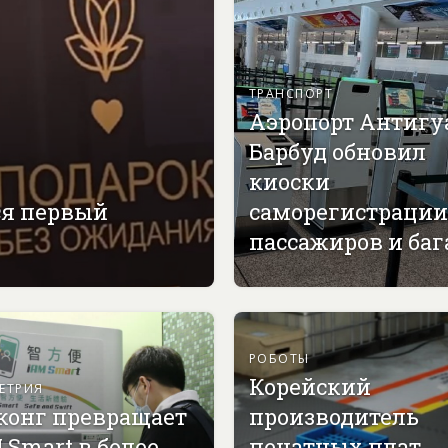
ТРАНСПОРТ
Аэропорт Антигу
Барбуд обновил
киоски
ся первый
саморегистрации
пассажиров и ба
РОБОТЫ
Корейский
ЕТРИЯ
конг превращает
производитель
 Smart в более
печатных плат