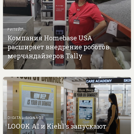
РИТЕЙЛ
Компания Homebase USA
расширяет внедрение роботов
мерчандайзеров Tally
DIGITAL SIGNAGE
LOOOK.AI и Kiehl's запускают