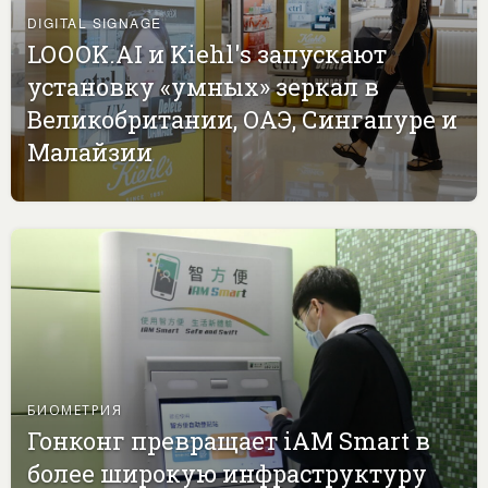
DIGITAL SIGNAGE
LOOOK.AI и Kiehl's запускают
установку «умных» зеркал в
Великобритании, ОАЭ, Сингапуре и
Малайзии
БИОМЕТРИЯ
Гонконг превращает iAM Smart в
более широкую инфраструктуру