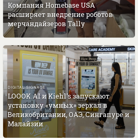
Компания Homebase USA
расширяет внедрение роботов
мерчандайзеров Tally
DIGITAL SIGNAGE
LOOOK.AI и Kiehl's запускают
установку «умных» зеркал в
Великобритании, ОАЭ, Сингапуре и
Малайзии