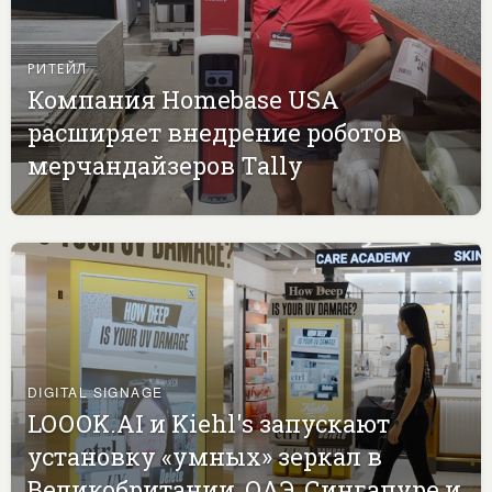
РИТЕЙЛ
Компания Homebase USA
расширяет внедрение роботов
мерчандайзеров Tally
DIGITAL SIGNAGE
LOOOK.AI и Kiehl's запускают
установку «умных» зеркал в
Великобритании, ОАЭ, Сингапуре и